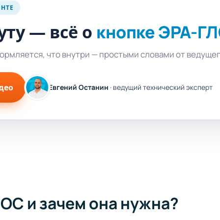
ЕНТЕ
уту — всё о
кнопке ЭРА-Г
формляется, что внутри — простыми словами от ведуще
део
Евгений Останин
· ведущий технический эксперт
ЭОС и зачем она нужна?