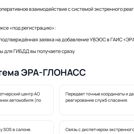
 оперативное взаимодействие с системой экстренного ре
ексе «под регистрацию»:
р, подтверждённая заявка на добавление УВЭОС в ГАИС «Э
ты для ГИБДД вы получаете сразу.
стема ЭРА-ГЛОНАСС
етчерский центр АО
Передает точные координаты и да
ении автомобиля (по
реагирование служб спасения.
у SOS в салоне.
Связь с диспетчером экстренног