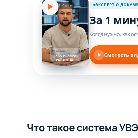
ЭКСПЕРТ О ДОКУМ
SHORT ·
1 мин
За 1 мин
Когда нужно, как о
Смотреть ви
про кнопку
ЭРА-ГЛОНАСС
Что такое система УВ