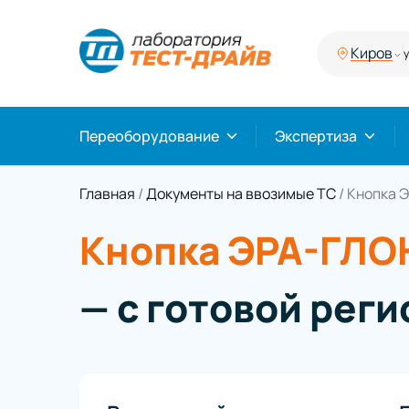
Киров
Переоборудование
Экспертиза
Главная
/
Документы на ввозимые ТС
/
Кнопка 
Кнопка ЭРА-ГЛ
— с готовой рег