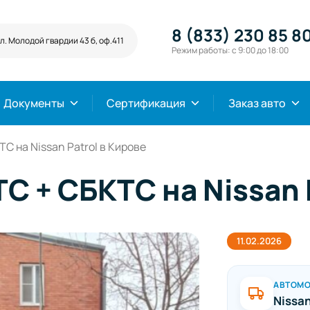
8 (833) 230 85 8
л. Молодой гвардии 43 б, оф.411
Режим работы: с 9:00 до 18:00
Документы
Сертификация
Заказ авто
 на Nissan Patrol в Кирове
 + СБКТС на Nissan P
11.02.2026
АВТОМ
Nissan