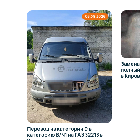
8.2026
06.08.2026
Замена
полный 
в Киро
ехники
льную
Перевод из категории D в
категорию B/N1 на ГАЗ 32213 в