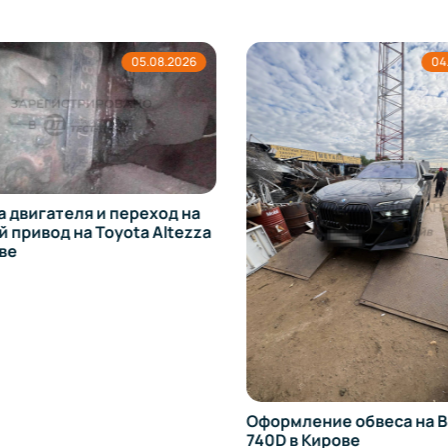
05.08.2026
04.
 двигателя и переход на
привод на Toyota Altezza
ве
Оформление обвеса на 
740D в Кирове