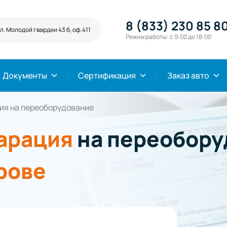
8 (833) 230 85 8
л. Молодой гвардии 43 б, оф.411
Режим работы: с 9:00 до 18:00
Документы
Сертификация
Заказ авто
ия на переоборудование
арация
на переобору
рове