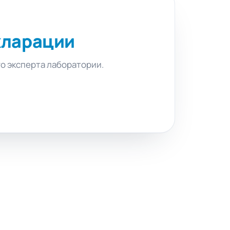
кларации
го эксперта лаборатории.