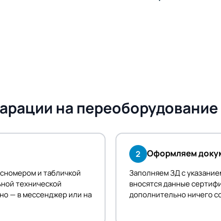
арации на переоборудование
Оформляем докум
2
осномером и табличкой
Заполняем ЗД с указание
ьной технической
вносятся данные сертифи
но — в мессенджер или на
дополнительно ничего со