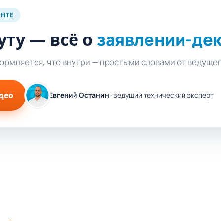
ЕНТЕ
уту — всё о
заявлении-де
формляется, что внутри — простыми словами от ведуще
део
Евгений Останин
· ведущий технический эксперт