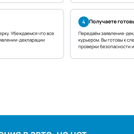
Получаете готов
4
ерку. Убеждаемся что все
Передаём заявление-дек
заявлении-декларации
курьером. Вы готовы к с
проверки безопасности и
ния в авто, но нет