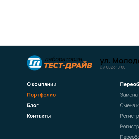
ул. Молодо
с 9:00 до 18:00
О компании
Переоб
Портфолио
Замена
Блог
Смена к
Контакты
Регист
Регистр
Переобо