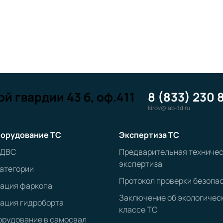
й гвардии 43 б, оф.411
8 (833) 230 
kirov@lab-td.ru
орудование ТС
Экспертиза ТС
 ДВС
Предварительная техниче
экспертиза
атегории
Протокол проверки безопа
рация фаркопа
Заключение об экологичес
ация гидроборта
классе ТС
рудование в самосвал