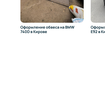
Оформление обвеса на BMW
Оформл
740D в Кирове
E92 в К