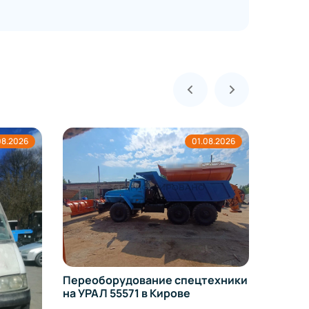
08.2026
01.08.2026
Переоборудование спецтехники
Регист
на УРАЛ 55571 в Кирове
измене
Toyota