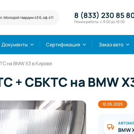
8 (833) 230 85 8
л. Молодой гвардии 43 б, оф.411
Режим работы: с 9:00 до 18:00
Документы
Сертификация
Заказ авто
ТС на BMW X3 в Кирове
С + СБКТС на BMW X3
10.05.2025
АВТОМ
BMW 