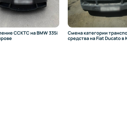
ение ССКТС на BMW 335i
Смена категории трансп
ирове
средства на Fiat Ducato в