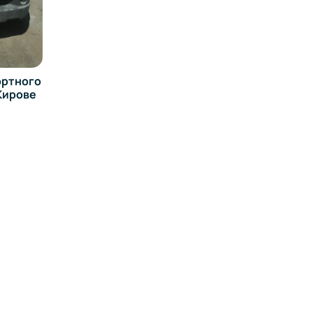
ортного
 Кирове