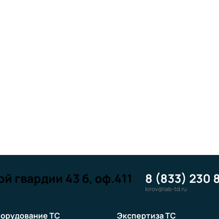
й гвардии 43 б, оф.411
8 (833) 230 
kirov@lab-td.ru
орудование ТС
Экспертиза ТС