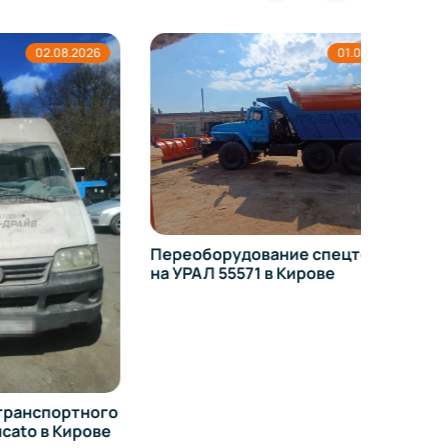
08.2026
01.08.2026
Переоборудование спецтехники
Регист
на УРАЛ 55571 в Кирове
измене
Toyota
ортного
 Кирове