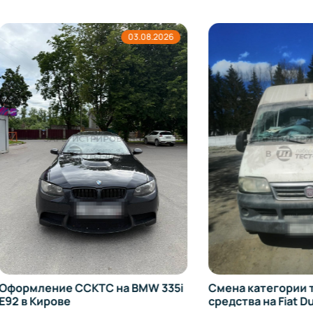
03.08.2026
02.
ение ССКТС на BMW 335i
Смена категории трансп
ирове
средства на Fiat Ducato в