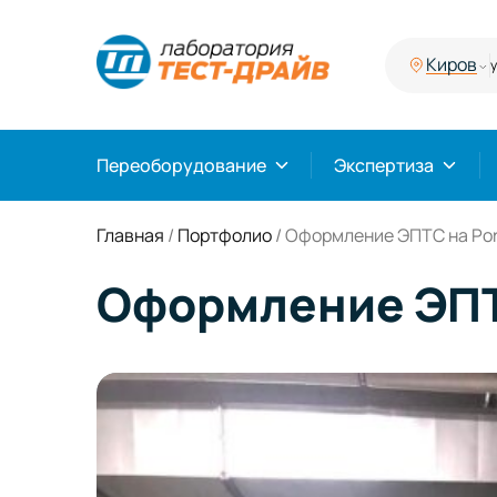
Киров
у
Переоборудование
Экспертиза
Главная
/
Портфолио
/
Оформление ЭПТС на Por
Оформление ЭПТС