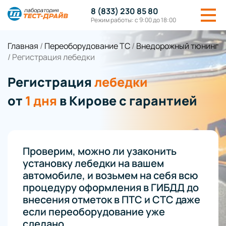
8 (833) 230 85 80
Режим работы: с 9:00 до 18:00
Главная
/
Переоборудование ТС
/
Внедорожный тюнинг
/
Регистрация лебедки
Регистрация
лебедки
от
1 дня
в Кирове с гарантией
Проверим, можно ли узаконить
установку лебедки на вашем
автомобиле, и возьмем на себя всю
процедуру оформления в ГИБДД до
внесения отметок в ПТС и СТС даже
если переоборудование уже
сделано.